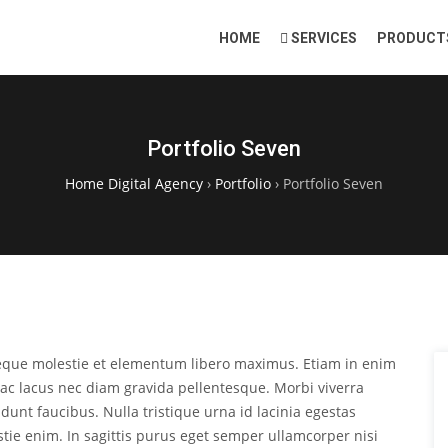
HOME
SERVICES
PRODUCT
Portfolio Seven
Home Digital Agency
›
Portfolio
›
Portfolio Seven
neque molestie et elementum libero maximus. Etiam in enim
ac lacus nec diam gravida pellentesque. Morbi viverra
dunt faucibus. Nulla tristique urna id lacinia egestas
estie enim. In sagittis purus eget semper ullamcorper nisi