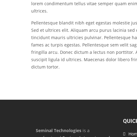
lorem condimentum tellus vitae semper quam enim 
ultrices.
Pellentesque blandit nibh eget egestas molestie just
Sed et ultrices elit. Aliquam arcu purus lacinia s
tincidunt mauris ultricies pulvinar. Pellentesque h
fames ac turpis egestas. Pellentesque sem velit sag
fringilla arcu. Donec dictum a lectus non porttitor
suscipit ligula id ultrices. Maecenas dolor libero fr
dictum tortor.
QUIC
Seminal Technologies
is a
Ho