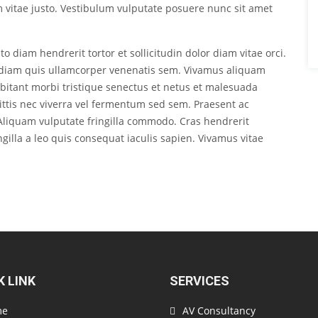
vitae justo. Vestibulum vulputate posuere nunc sit amet
o diam hendrerit tortor et sollicitudin dolor diam vitae orci.
ed diam quis ullamcorper venenatis sem. Vivamus aliquam
abitant morbi tristique senectus et netus et malesuada
ittis nec viverra vel fermentum sed sem. Praesent ac
. Aliquam vulputate fringilla commodo. Cras hendrerit
ingilla a leo quis consequat iaculis sapien. Vivamus vitae
K LINK
SERVICES
me
AV Consultancy