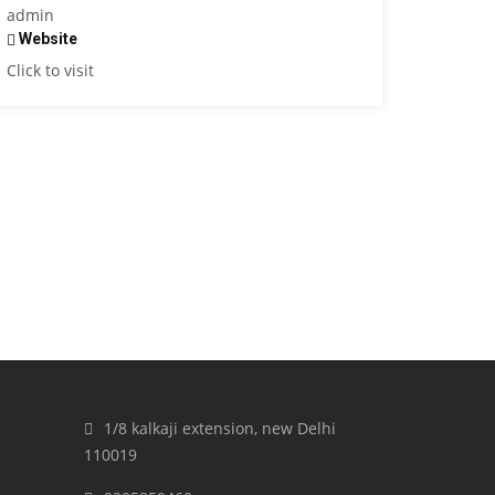
admin
Website
Click to visit
1/8 kalkaji extension, new Delhi
110019